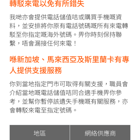
轉駁來電以免有所錯失
我哋亦會提供電話儲值咭或購買手機嘅資
料，並安排將你原有電話號碼嘅所有來電轉
駁至你指定嘅海外號碼。畀你時刻保持聯
繫，唔會漏接任何來電！
喺新加坡、馬來西亞及斯里蘭卡有專
人提供支援服務
你到當地指定門市可取得有關支援，職員會
介紹當地嘅電話儲值咭同合適手機畀你參
考，並幫你暫停該遺失手機嘅有關服務，亦
會轉駁來電至指定號碼。
地區
網絡供應商