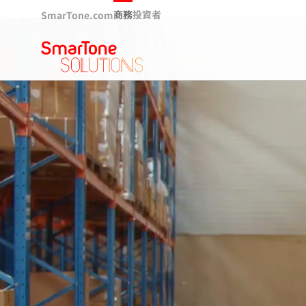
商務
投資者
SmarTone.com
SmarTone
Solutions