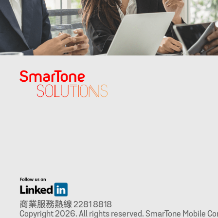
商業服務熱線 2281 8818
Copyright 2026. All rights reserved. SmarTone Mobile C