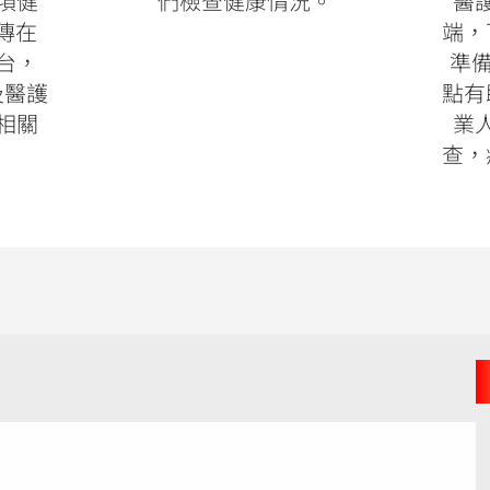
各項健
們檢查健康情況。
醫
傳在
端，
平台，
準備
及醫護
點有
看相關
業
查，