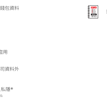
子錢包資料
盜用
公司資料外
人私隱*
用戶